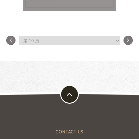
開喝...
CONTACT US