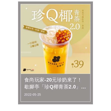
食尚玩家-20元珍奶來了！
歇腳亭「珍Q椰青茶2.0」買
一送一
2022-05-25