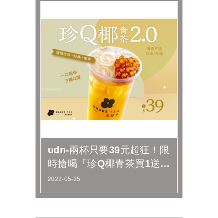
udn-兩杯只要39元超狂！限
時搶喝「珍Q椰青茶買1送
1」，珍珠粉條與椰果一次
2022-05-25
滿...