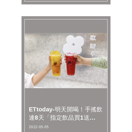
ETtoday-明天開喝！手搖飲
連8天「指定飲品買1送
1」 奶蓋紅、冬瓜青都
2022-05-05