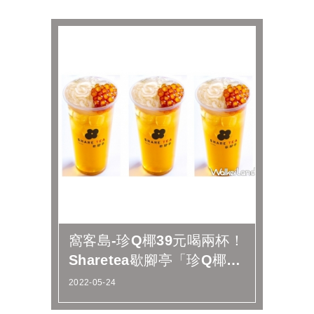
窩客島-珍Q椰39元喝兩杯！
Sharetea歇腳亭「珍Q椰青
茶2.0」買一送一超...
2022-05-24