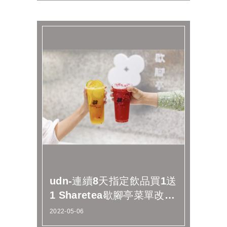
udn-連續8天指定飲品買1送
1 Sharetea歇腳亭菜單改版
升級
2022-05-06