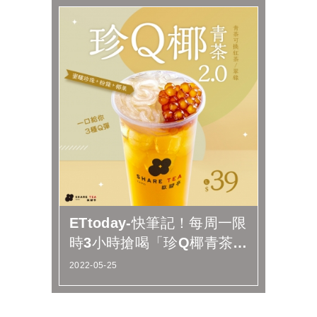
ETtoday-快筆記！每周一限
時3小時搶喝「珍Q椰青茶買
1送1」
2022-05-25