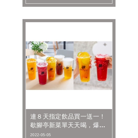
有！...
連８天指定飲品買一送一！
歇腳亭新菜單天天喝，爆爆
水果茶2.0、奶蓋芝士都有
2022-05-05