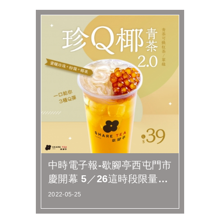
中時電子報-歇腳亭西屯門市
慶開幕 5／26這時段限量開
賣20元珍奶
2022-05-25