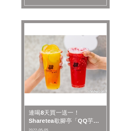
連喝8天買一送一！
Sharetea歇腳亭「QQ芋頭
奶、100分奶茶」買一送一
2022-05-05