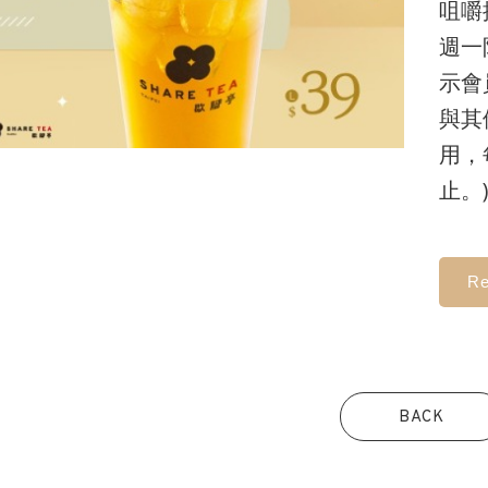
咀嚼
週一
示會
與其
用，
止。
Re
BACK