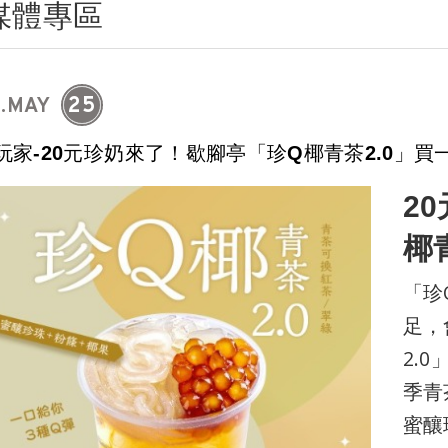
媒體專區
25
2.MAY
玩家-20元珍奶來了！歇腳亭「珍Q椰青茶2.0」買
2
椰
「珍
足，
2.
季青
蜜釀