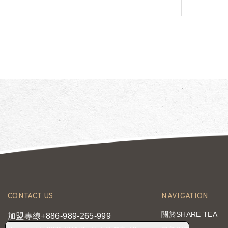
CONTACT US
NAVIGATION
關於SHARE TEA
加盟專線+886-989-265-999