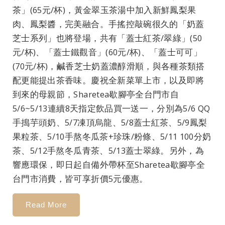
茶」(65元/杯)，黃金翠玉茶湯中加入新鮮鳳梨果
肉、鳳梨醬，完美融合。手搖控敲碗很久的「奶蓋
芝士系列」也將登場，共有「蓋士紅茶/翠綠」(50
元/杯)、「蓋士鐵觀音」(60元/杯)、「蓋士可可」
(70元/杯)，鹹香芝士奶蓋濃醇滑順，與各種茶類搭
配更能提出茶香味。慶祝全新菜單上市，以及即將
到來的母親節，Sharetea歇腳亭全台門市自
5/6~5/13連續8天指定飲品買一送一，分別為5/6 QQ
手搗芋頭奶、5/7凍頂烏龍、5/8蓋士紅茶、5/9鳳梨
果粒茶、5/10手熬冬瓜茶+珍珠/粉條、5/11 100分奶
茶、5/12手熬冬瓜青茶、5/13蓋士翠綠。另外，為
響應環保，即日起自備外帶杯至Sharetea歇腳亭全
台門市消費，皆可享折價5元優惠。
Read More