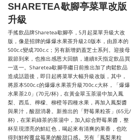
SHARETEA歇腳亭菜單改版
升級
手搖飲品牌Sharetea歇腳亭，5月起菜單升級大改
版，像是招牌的爆爆水果茶升級2.0版本，由原本的
500c.c變成700c.c；另有新增奶蓋芝士系列。迎接母
親節到來，也推出感恩大回饋，連續8天指定飲品買
一送一。Sharetea歇腳亭繼日前推出加了肉鬆飲品
造成話題後，即日起將菜單大幅升級改版，其中，
將原本500c.c的爆爆水果茶升級700c.c大杯，「爆爆
水果茶2.0」(70元/杯)，在黃金翠玉茶湯中加入鳳
梨、西瓜、檸檬、柳橙等四種水果，再加入鳳梨醬
與果汁，酸甜消暑。新推出的「野莓果粒茶」(65元/
杯)，在茉莉綠茶的茶湯中，加入綜合野莓果醬，整
杯呈現漂亮的鮮紅色，喝起來有清爽的果香，也吃
得到鮮榨覆盆莓果的酸甜口感。另有「鳳梨果粒