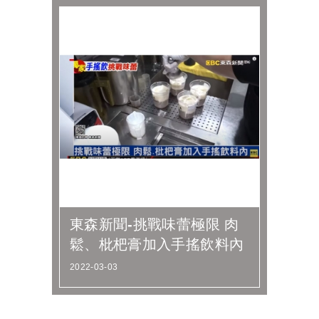
東森新聞-挑戰味蕾極限 肉
鬆、枇杷膏加入手搖飲料內
2022-03-03