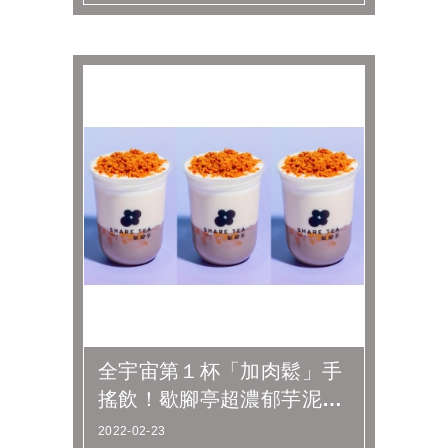
全宇宙第１杯「加肉鬆」手
搖飲！歇腳亭超濃郁芋泥＋
肉鬆飲，再抽第２杯半價
2022-02-23