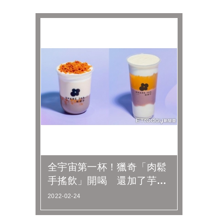
全宇宙第一杯！獵奇「肉鬆
手搖飲」開喝 還加了芋
泥、小芋圓 | ETtoday旅
2022-02-24
遊...