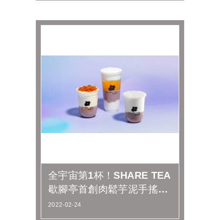
全宇宙第1杯！SHARE TEA
歇腳亭首創肉鬆芋泥手搖飲
震撼全民味覺神經
2022-02-24