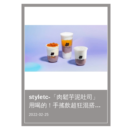
styletc-「肉鬆芋泥吐司」
用喝的！手搖飲超狂混搭
「肉鬆芋泥牛奶」登場
2022-02-25