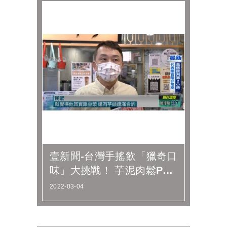
壹新聞-台灣手搖飲「獵奇口
味」大挑戰！ 芋泥肉鬆PK
香菜麻糬
2022-03-04