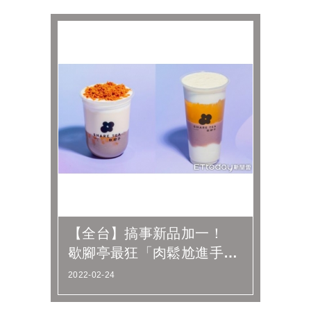
【全台】搞事新品加一！
歇腳亭最狂「肉鬆尬進手搖
飲」 滿料胖胖杯「芋圓芋
2022-02-24
泥＋厚奶...