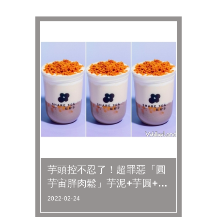
芋頭控不忍了！超罪惡「圓
芋宙胖肉鬆」芋泥+芋圓+肉
鬆手搖飲攻陷芋頭控，
2022-02-24
SHARE...