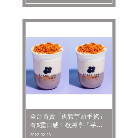
全台首賣「肉鬆芋頭手搖」
有5重口感！歇腳亭「芋泥
奶酪厚奶」也銷魂，喊暗號
2022-02-23