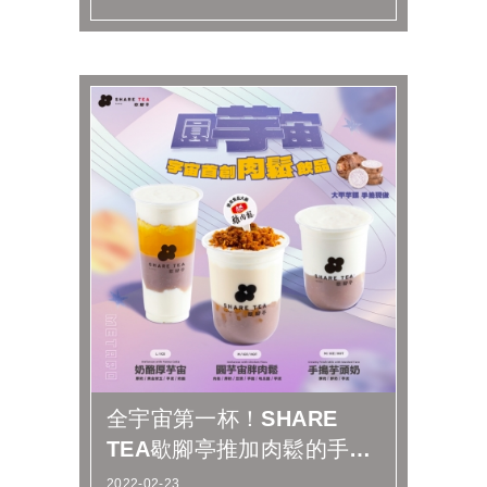
再享好康...
全宇宙第一杯！SHARE
TEA歇腳亭推加肉鬆的手搖
飲
2022-02-23