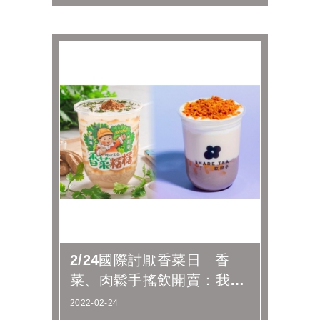
2/24國際討厭香菜日 香
菜、肉鬆手搖飲開賣：我
OK你先喝
2022-02-24