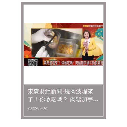
東森財經新聞-燒肉波堤來
了！你敢吃嗎？ 肉鬆加芋頭
牛奶買氣旺
2022-03-02