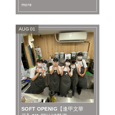
more
AUG
01
SOFT OPENIG【逢甲文華