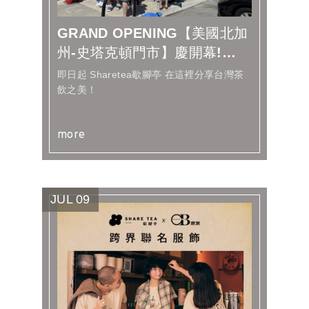
GRAND OPENING【美國北加
州-史塔克頓門市】慶開幕!
Sharetea...
即日起 Sharetea歇腳亭 在這裡分享台灣茶
飲之美！
more
JUL
09