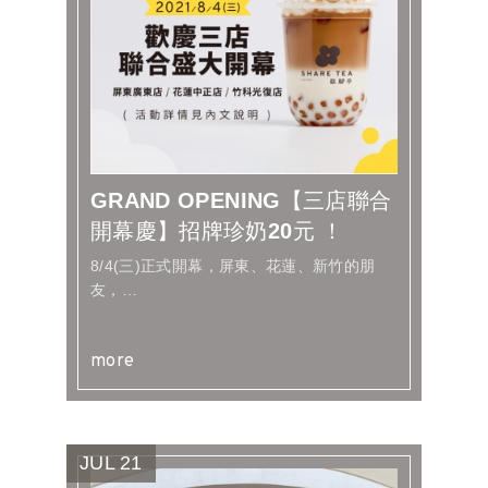
GRAND OPENING【三店聯合
開幕慶】招牌珍奶20元 ！
8/4(三)正式開幕，屏東、花蓮、新竹的朋
友，
歡迎來到城市的歇腳，體驗起點的美好！​
more
JUL
21