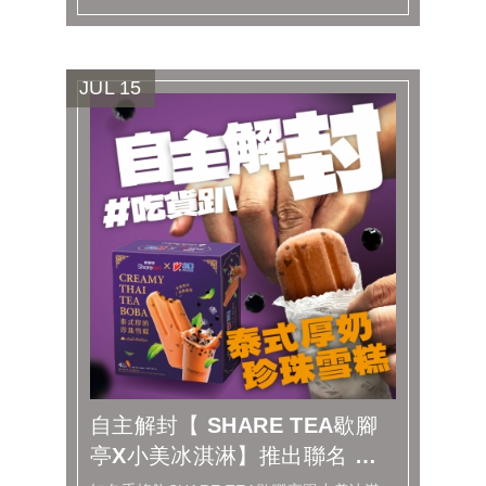
JUL
15
自主解封【 SHARE TEA歇腳
亭X小美冰淇淋】推出聯名 泰