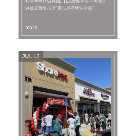
式厚奶珍珠雪糕
知名手搖飲SHARE TEA歇腳亭跟小美冰淇
淋首度聯名推出”泰式厚奶珍珠雪糕”，
香濃甘醇的泰奶與Q彈珍珠，要你自主解”
封”，嚐一口就能味蕾出境，有如置身曼谷！
more
JUL
12