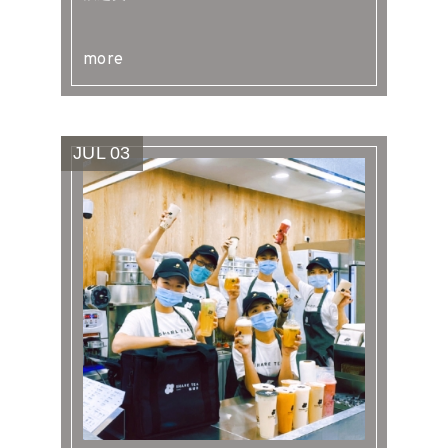
more
JUL
03