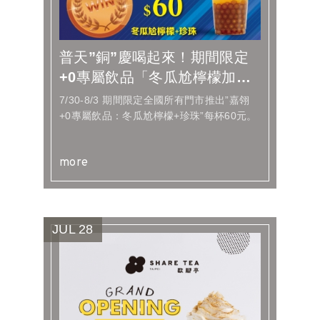
普天”銅”慶喝起來！期間限定
+0專屬飲品「冬瓜尬檸檬加珍
珠」
7/30-8/3 期間限定全國所有門市推出”嘉翎
+0專屬飲品：冬瓜尬檸檬+珍珠”每杯60元。
more
JUL
28