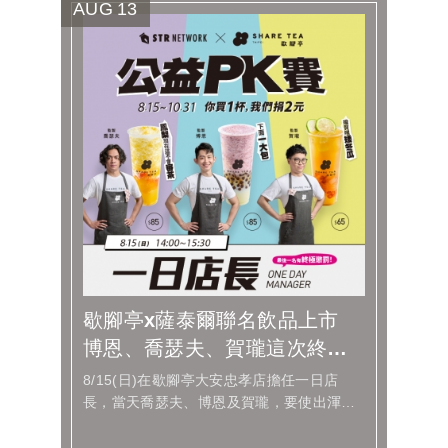
AUG
13
歇腳亭x薩泰爾聯名飲品上市
博恩、喬瑟夫、賀瓏這次終於
不演了！ 化身一日店長PK...
8/15(日)在歇腳亭大安忠孝店擔任一日店
長，當天喬瑟夫、博恩及賀瓏，要使出渾身
解數跟粉絲拉票。