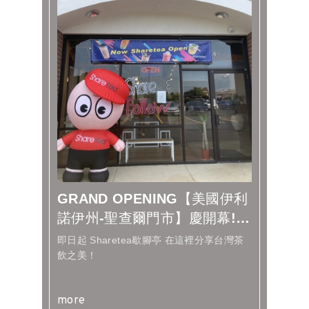
GRAND OPENING【美國伊利
諾伊州-聖查爾門市】慶開幕!
Sharete...
即日起 Sharetea歇腳亭 在這裡分享台灣茶
飲之美！
more