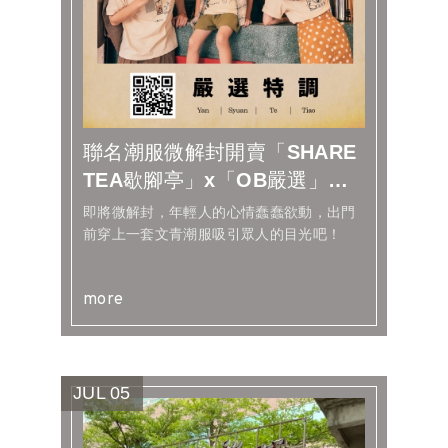
聯名潮服微解封開賣「SHARE
TEA歇腳亭」x「OB嚴選」保
庇奶茶同步上市！
即將微解封，年輕人的心情蠢蠢欲動，出門
前穿上一套文青潮服吸引眾人的目光吧！
more
JUL
05