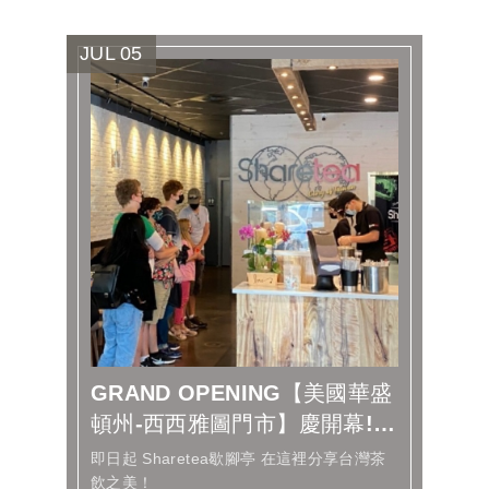
JUL
05
GRAND OPENING【美國華盛
頓州-西西雅圖門市】慶開幕!
Sharete...
即日起 Sharetea歇腳亭 在這裡分享台灣茶
飲之美！