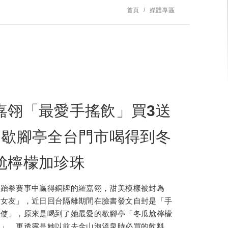
首頁
媒體專區
嘉翎「最愛手搖飲」買3送
！歇腳亭全台門市喝得到冬
尬檸檬加珍珠
奧跆拳賽事中贏得銅牌的羅嘉翎，甜美模樣被封為
民女友」，近日回台隔離期間在臉書發文自封是「手
大使」，原來是喝到了她最愛的歇腳亭「冬瓜尬檸檬
珠」，更透露是她以前去金山泡溫泉時必買的飲料，