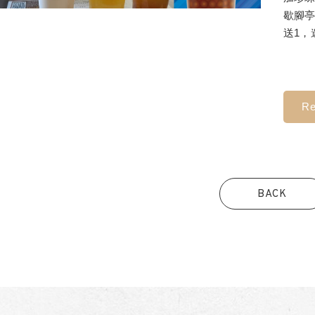
歇腳亭
送1，
Re
BACK