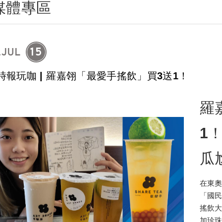
媒體專區
15
.JUL
時報玩咖 | 羅嘉翎「最愛手搖飲」買3送1！
羅
1
瓜
在東
「國
搖飲
加珍