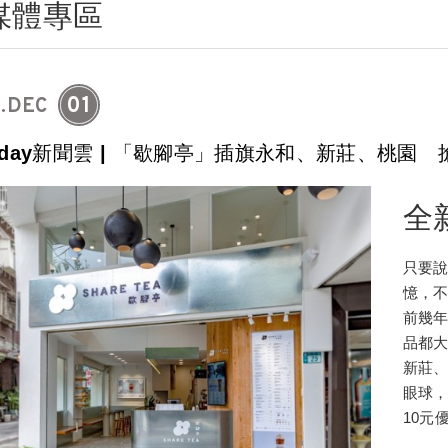
媒體專區
01
.DEC
today新聞雲 | 「歇腳亭」插旗永和、新莊、桃園 
全
只要
憶，
前幾年
品都大
新莊
眼球，
10元