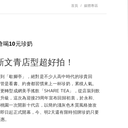
首頁
媒體專區
搶喝10元珍奶
新文青店型超好拍！
說到「歇腳亭」，絕對是不少人高中時代的珍貴回
不管是看書、約會都習慣來上一杯珍奶，累積人氣。
更轉型成網美手搖飲「SHARE TEA」，從店裝到飲
升級，這次為迎接29周年宣布回歸初衷，於永和、
、桃園一次開新十代店，以簡約淺灰色木質風格搶攻
即日起正式開幕，今、明2天還有限時招牌珍奶只要
優惠。