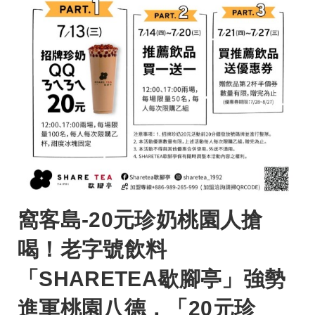
窩客島-20元珍奶桃園人搶
喝！老字號飲料
「SHARETEA歇腳亭」強勢
進軍桃園八德，「20元珍